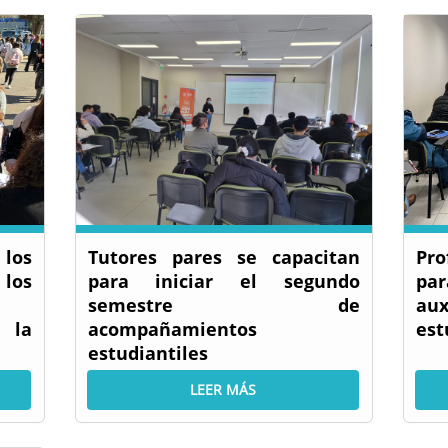
los
Tutores pares se capacitan
Pro
os
para iniciar el segundo
pa
semestre de
au
 la
acompañamientos
est
estudiantiles
LEER MÁS