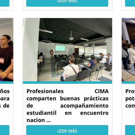
LEER MÁS
ños
Profesionales CIMA
Pr
para
comparten buenas prácticas
po
s de
de acompañamiento
com
estudiantil en encuentro
nacion ...
LEER MÁS