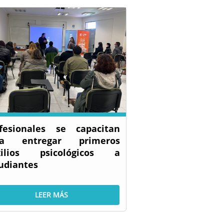
fesionales se capacitan
ra entregar primeros
xilios psicológicos a
udiantes
LEER MÁS