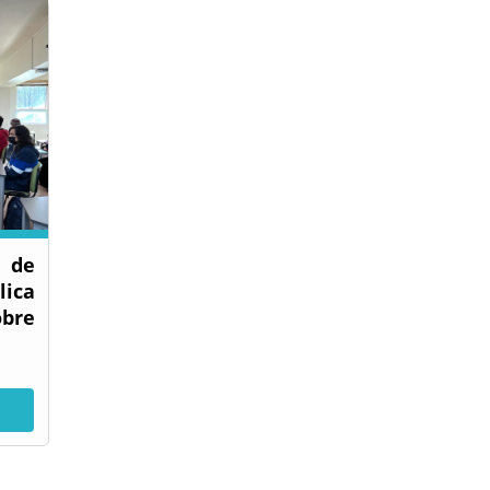
de
ica
obre