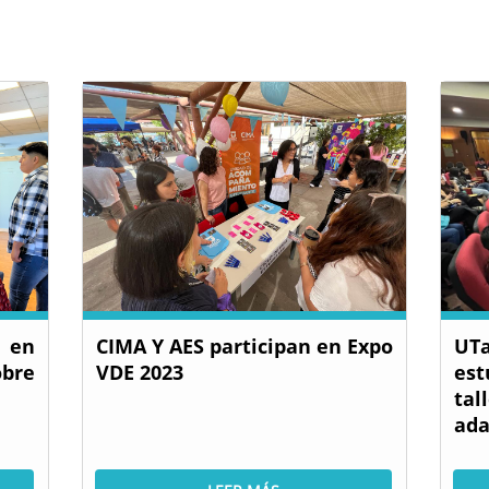
n en
CIMA Y AES participan en Expo
UT
obre
VDE 2023
est
tal
ada